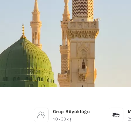
Grup Büyüklüğü
M
10 - 30 kişi
2