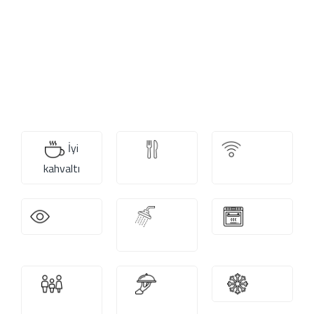
İyi
2
Ücretsiz
kahvaltı
Restoran
WiFi
Manzara
Özel
Mutfak
banyo
Aile
Oda
Klima
odaları
servisi