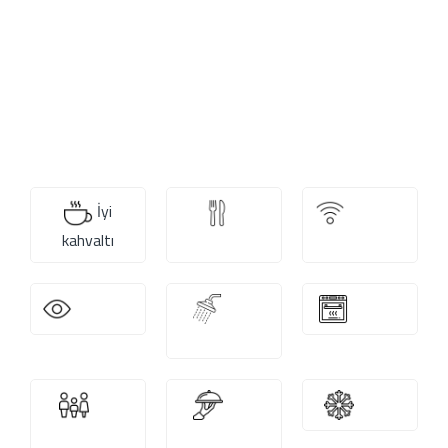
İyi
2
Ücretsiz
kahvaltı
Restoran
WiFi
Manzara
Özel
Mutfak
banyo
Aile
Oda
Klima
odaları
servisi