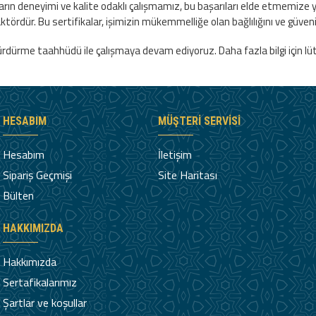
 Yılların deneyimi ve kalite odaklı çalışmamız, bu başarıları elde etmem
ktördür. Bu sertifikalar, işimizin mükemmelliğe olan bağlılığını ve güveni
ürme taahhüdü ile çalışmaya devam ediyoruz. Daha fazla bilgi için lütfe
HESABIM
MÜŞTERI SERVISI
Hesabım
İletişim
Sipariş Geçmişi
Site Haritası
Bülten
HAKKIMIZDA
Hakkımızda
Sertafikalarımız
Şartlar ve koşullar