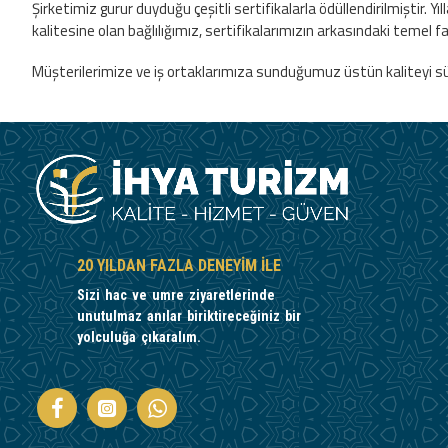
Şirketimiz gurur duyduğu çeşitli sertifikalarla ödüllendirilmiştir.
kalitesine olan bağlılığımız, sertifikalarımızın arkasındaki temel fa
Müşterilerimize ve iş ortaklarımıza sunduğumuz üstün kaliteyi sürd
20 YILDAN FAZLA DENEYIM ILE
Sizi hac ve umre ziyaretlerinde
unutulmaz anılar biriktireceğiniz bir
yolculuğa çıkaralım.