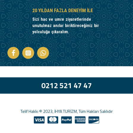
20 YILDAN FAZLA DENEYIM ILE
Sizi hac ve umre ziyaretlerinde
unutulmaz anılar biriktireceğiniz bir
yolculuğa çıkaralım.
0212 521 47 47
Telif Hakkı © 2023, İHYA TURİZM, Tüm Hakları Saklıdır